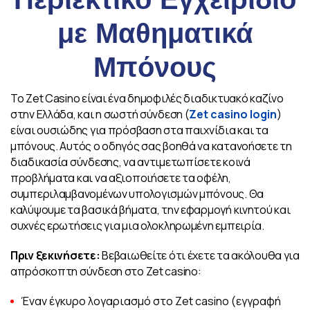
με Μαθηματικά
Μπόνους
Το Zet Casino είναι ένα δημοφιλές διαδικτυακό καζίνο
στην Ελλάδα, και η σωστή σύνδεση (
Zet casino login
)
είναι ουσιώδης για πρόσβαση στα παιχνίδια και τα
μπόνους. Αυτός ο οδηγός σας βοηθά να κατανοήσετε τη
διαδικασία σύνδεσης, να αντιμετωπίσετε κοινά
προβλήματα και να αξιοποιήσετε τα οφέλη,
συμπεριλαμβανομένων υπολογισμών μπόνους. Θα
καλύψουμε τα βασικά βήματα, την εφαρμογή κινητού και
συχνές ερωτήσεις για μια ολοκληρωμένη εμπειρία.
Πριν ξεκινήσετε:
Βεβαιωθείτε ότι έχετε τα ακόλουθα για
απρόσκοπτη σύνδεση στο Zet casino:
Έναν έγκυρο λογαριασμό στο Zet casino (εγγραφή