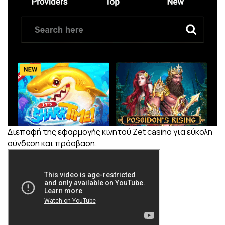
Διεπαφή της εφαρμογής κινητού Zet casino για εύκολη
σύνδεση και πρόσβαση.