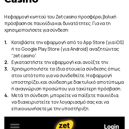
Η εφαρμογή κινητού του Zet casino προσφέρει βολική
πρόσβαση σε παιχνίδια και δυνατότητες. Για να τη
χρησιμοποιήσετε για σύνδεση:
Κατεβάστε την εφαρμογή από το App Store (για iOS)
ή το Google Play Store (για Android) αναζητώντας
“zet casino”.
Εγκαταστήστε την εφαρμογή και ανοίξτε την.
Χρησιμοποιήστε τα ίδια στοιχεία σύνδεσης όπως
στον ιστότοπο για να συνδεθείτε. Η εφαρμογή
υποστηρίζει και σύνδεση με δακτυλικό αποτύπωμα
ή αναγνώριση προσώπου για ταχύτερη πρόσβαση.
Μετά τη σύνδεση, μπορείτε να παίξετε παιχνίδια,
να διαχειριστείτε τον λογαριασμό σας και να
επικοινωνήσετε με την υποστήριξη.