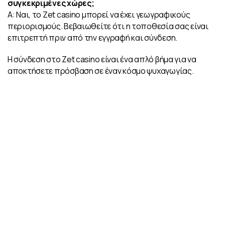
συγκεκριμένες χώρες;
Α: Ναι, το Zet casino μπορεί να έχει γεωγραφικούς
περιορισμούς. Βεβαιωθείτε ότι η τοποθεσία σας είναι
επιτρεπτή πριν από την εγγραφή και σύνδεση.
Η σύνδεση στο Zet casino είναι ένα απλό βήμα για να
αποκτήσετε πρόσβαση σε έναν κόσμο ψυχαγωγίας.
Ακολουθώντας αυτόν τον οδηγό, μπορείτε να
αντιμετωπίσετε προβλήματα, να χρησιμοποιήσετε την
εφαρμογή και να κατανοήσετε τα μπόνους για μια
βελτιωμένη εμπειρία. Θυμηθείτε να διατηρείτε τα
στοιχεία σας ασφαλή και να επικοινωνείτε με την
υποστήριξη για βοήθεια.