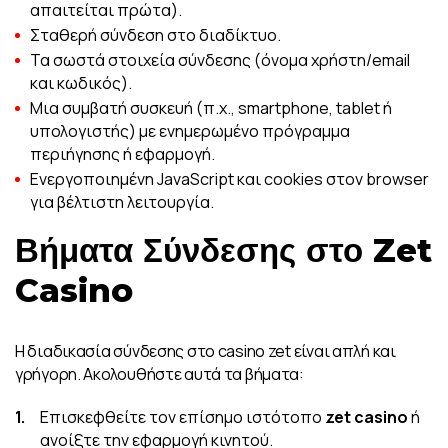
απαιτείται πρώτα).
Σταθερή σύνδεση στο διαδίκτυο.
Τα σωστά στοιχεία σύνδεσης (όνομα χρήστη/email
και κωδικός).
Μια συμβατή συσκευή (π.χ., smartphone, tablet ή
υπολογιστής) με ενημερωμένο πρόγραμμα
περιήγησης ή εφαρμογή.
Ενεργοποιημένη JavaScript και cookies στον browser
για βέλτιστη λειτουργία.
Βήματα Σύνδεσης στο Zet
Casino
Η διαδικασία σύνδεσης στο casino zet είναι απλή και
γρήγορη. Ακολουθήστε αυτά τα βήματα:
Επισκεφθείτε τον επίσημο ιστότοπο
zet casino
ή
ανοίξτε την εφαρμογή κινητού.