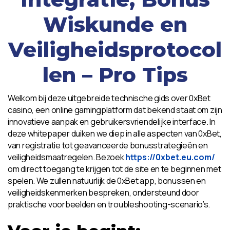
Wiskunde en
Veiligheidsprotocol
len – Pro Tips
Welkom bij deze uitgebreide technische gids over 0xBet
casino, een online gamingplatform dat bekend staat om zijn
innovatieve aanpak en gebruikersvriendelijke interface. In
deze whitepaper duiken we diep in alle aspecten van 0xBet,
van registratie tot geavanceerde bonusstrategieën en
veiligheidsmaatregelen. Bezoek
https://0xbet.eu.com/
om direct toegang te krijgen tot de site en te beginnen met
spelen. We zullen natuurlijk de 0xBet app, bonussen en
veiligheidskenmerken bespreken, ondersteund door
praktische voorbeelden en troubleshooting-scenario’s.