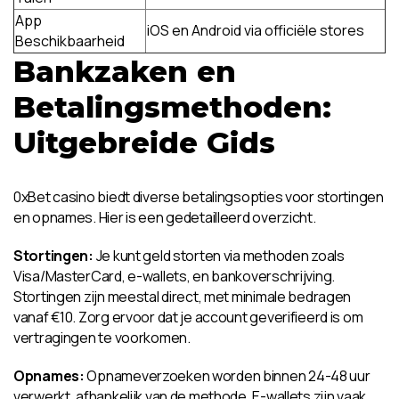
App
iOS en Android via officiële stores
Beschikbaarheid
Bankzaken en
Betalingsmethoden:
Uitgebreide Gids
0xBet casino biedt diverse betalingsopties voor stortingen
en opnames. Hier is een gedetailleerd overzicht.
Stortingen:
Je kunt geld storten via methoden zoals
Visa/MasterCard, e-wallets, en bankoverschrijving.
Stortingen zijn meestal direct, met minimale bedragen
vanaf €10. Zorg ervoor dat je account geverifieerd is om
vertragingen te voorkomen.
Opnames:
Opnameverzoeken worden binnen 24-48 uur
verwerkt, afhankelijk van de methode. E-wallets zijn vaak