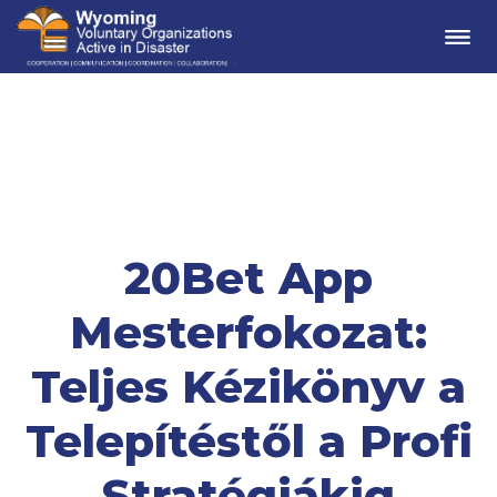
Me
20Bet App
Mesterfokozat:
Teljes Kézikönyv a
Telepítéstől a Profi
Stratégiákig