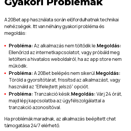
Gyakori Problémák
A 20Bet app használata során előfordulhatnak technikai
nehézségek. Itt van néhány gyakori probléma és
megoldás:
Probléma:
Az alkalmazás nem töltődik le.
Megoldás:
Ellenőrizd az internetkapcsolatot, vagy próbáld meg
letölteni a hivatalos weboldalról, ha az app store nem
működik.
Probléma:
A 20Bet belépés nem sikerül.
Megoldás:
Töröld a gyorsítótárat, frissítsd az alkalmazást, vagy
használd az “Elfelejtett jelszó” opciót.
Probléma:
Tranzakció késik.
Megoldás:
Várj 24 órát,
majd lépj kapcsolatba az ügyfélszolgálattal a
tranzakció azonosítóval.
Ha problémák maradnak, az alkalmazás beépített chat
támogatása 24/7 elérhető.