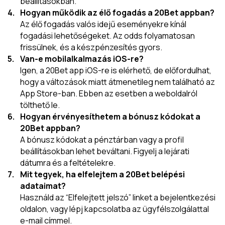
beállításokban.
Hogyan működik az élő fogadás a 20Bet appban?
Az élő fogadás valós idejű eseményekre kínál
fogadási lehetőségeket. Az odds folyamatosan
frissülnek, és a készpénzesítés gyors.
Van-e mobilalkalmazás iOS-re?
Igen, a 20Bet app iOS-re is elérhető, de előfordulhat,
hogy a változások miatt átmenetileg nem található az
App Store-ban. Ebben az esetben a weboldalról
tölthető le.
Hogyan érvényesíthetem a bónusz kódokat a
20Bet appban?
A bónusz kódokat a pénztárban vagy a profil
beállításokban lehet beváltani. Figyelj a lejárati
dátumra és a feltételekre.
Mit tegyek, ha elfelejtem a 20Bet belépési
adataimat?
Használd az “Elfelejtett jelszó” linket a bejelentkezési
oldalon, vagy lépj kapcsolatba az ügyfélszolgálattal
e-mail címmel.