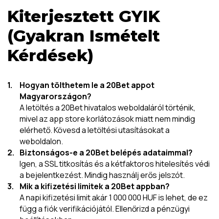
Kiterjesztett GYIK
(Gyakran Ismételt
Kérdések)
Hogyan tölthetem le a 20Bet appot
Magyarországon?
A letöltés a 20Bet hivatalos weboldaláról történik,
mivel az app store korlátozások miatt nem mindig
elérhető. Kövesd a letöltési utasításokat a
weboldalon.
Biztonságos-e a 20Bet belépés adataimmal?
Igen, a SSL titkosítás és a kétfaktoros hitelesítés védi
a bejelentkezést. Mindig használj erős jelszót.
Mik a kifizetési limitek a 20Bet appban?
A napi kifizetési limit akár 1 000 000 HUF is lehet, de ez
függ a fiók verifikációjától. Ellenőrizd a pénzügyi