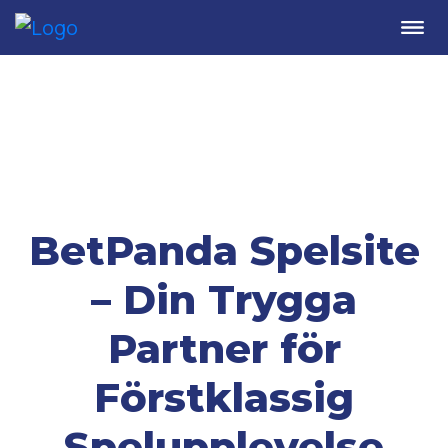
Me
BetPanda Spelsite
– Din Trygga
Partner för
Förstklassig
Spelupplevelse