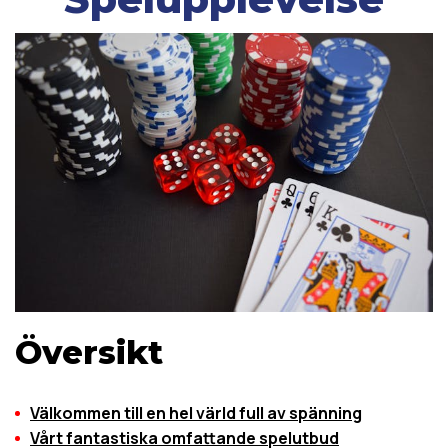
Översikt
Välkommen till en hel värld full av spänning
Vårt fantastiska omfattande spelutbud