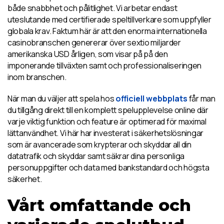
både snabbhet och pålitlighet. Vi arbetar endast
uteslutande med certifierade speltillverkare som uppfyller
globala krav. Faktum här är att den enorma internationella
casinobranschen genererar över sextio miljarder
amerikanska USD årligen, som visar på på den
imponerande tillväxten samt och professionaliseringen
inom branschen.
När man du väljer att spela hos
officiell webbplats
får man
du tillgång direkt till en komplett spelupplevelse online där
varje viktig funktion och feature är optimerad för maximal
lättanvändhet. Vi här har investerat i säkerhetslösningar
som är avancerade som krypterar och skyddar all din
datatrafik och skyddar samt säkrar dina personliga
personuppgifter och data med bankstandard och högsta
säkerhet.
Vårt omfattande och