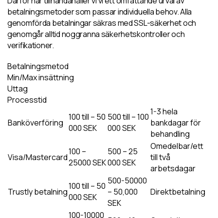
Därför här tillhandahåller vi vi ett omfattande urval av
betalningsmetoder som passar individuella behov. Alla
genomförda betalningar säkras med SSL-säkerhet och
genomgår alltid noggranna säkerhetskontroller och
verifikationer.
Betalningsmetod
Min/Max insättning
Uttag
Processtid
1-3 hela
100 till – 50
500 till – 100
Banköverföring
bankdagar för
000 SEK
000 SEK
behandling
Omedelbar/ett
100 –
500 – 25
Visa/Mastercard
till två
25000 SEK
000 SEK
arbetsdagar
500-50000
100 till – 50
Trustly betalning
– 50,000
Direktbetalning
000 SEK
SEK
100-10000