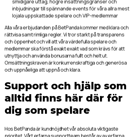
smidigare uttag, högre insättningsgränser och
inbjudningar till spännande events för våra allra mest
lojala uppskattade spelare och VIP-medlemmar
Alla våra erbjudanden på BetPanda kommer med klara och
rättvisa samt rimliga regler. Vi tror starkt på transparens
och öppenhet och vill att våra värdefulla spelare och
medlemmar ska förstå exakt exakt vad som krävs för att
utnyttja och använda bonusarna fullt och helt ut.
Omsättningskraven är konkurrenskraftiga och generösa
och uppnåeliga att uppnå och klara.
Support och hjälp som
alltid finns här där för
dig som spelare
Hos BetPanda är kundnöjdhet vår absoluta viktigaste
prioritet. Vårt erfarna supportteam består av av erfarna