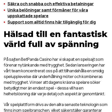
Säkra och snabba och effektiva betalningar
Unika belöningar samt förmåner för våra
uppskattade spelare
Support som alltid finns här tillgänglig för dig
Hälsad till en fantastisk
värld full av spänning
På sajten BetPanda Casino har vi skapat en spelsajt som
förenar nytänkande med trygghet. Sedan lanseringen har
vårt team koncentrerat oss på att tillhandahålla en smidig
spelupplevelse där underhållning möter och kombineras
med trygghet. Vi inser att dagens kräsna spelare söker
betydligt mer än endast spel – dessa vill ha en
helhetslösning där varje detalj och aspekt är genomtänkt.
Vår spelplattform drivs av den allra senaste teknologin som
finns inom spelbranschen, vilket säkerställer garanterar