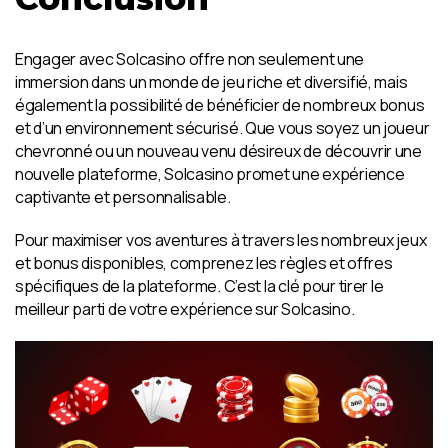
Engager avec Solcasino offre non seulement une
immersion dans un monde de jeu riche et diversifié, mais
également la possibilité de bénéficier de nombreux bonus
et d’un environnement sécurisé. Que vous soyez un joueur
chevronné ou un nouveau venu désireux de découvrir une
nouvelle plateforme, Solcasino promet une expérience
captivante et personnalisable.
Pour maximiser vos aventures à travers les nombreux jeux
et bonus disponibles, comprenez les règles et offres
spécifiques de la plateforme. C’est la clé pour tirer le
meilleur parti de votre expérience sur Solcasino.