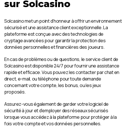
sur Solcasino
Solcasino met un point d’honneur à offrir un environnement
sécurisé et une assistance client exceptionnelle. La
plateforme est conçue avec des technologies de
cryptage avancées pour garantir la protection des
données personnelles et financières des joueurs.
En cas de problèmes ou de questions, le service client de
Solcasino est disponible 24/7 pour fournir une assistance
rapide et efficace. Vous pouvez les contacter par chat en
direct, e-mail, ou téléphone pour toute demande
concernant votre compte, les bonus, ou les jeux
proposés.
Assurez-vous également de garder votre logiciel de
sécurité à jour et d’employer des réseaux sécurisés
lorsque vous accédez à la plateforme pour protéger à la
fois votre compte et vos données personnelles.