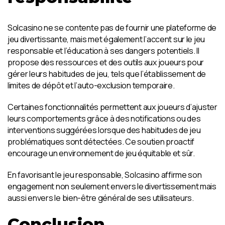
Solcasino ne se contente pas de fournir une plateforme de
jeu divertissante, mais met également l’accent sur le jeu
responsable et l’éducation à ses dangers potentiels. Il
propose des ressources et des outils aux joueurs pour
gérer leurs habitudes de jeu, tels que l’établissement de
limites de dépôt et l’auto-exclusion temporaire.
Certaines fonctionnalités permettent aux joueurs d’ajuster
leurs comportements grâce à des notifications ou des
interventions suggérées lorsque des habitudes de jeu
problématiques sont détectées. Ce soutien proactif
encourage un environnement de jeu équitable et sûr.
En favorisant le jeu responsable, Solcasino affirme son
engagement non seulement envers le divertissement mais
aussi envers le bien-être général de ses utilisateurs.
Conclusion