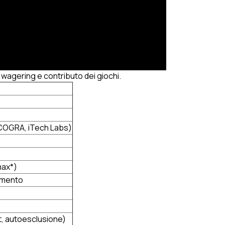
i wagering e contributo dei giochi.
(eCOGRA, iTech Labs)
max*)
rimento
ut, autoesclusione)