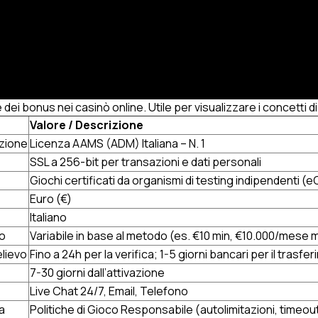
ei bonus nei casinò online. Utile per visualizzare i concetti d
Valore / Descrizione
azione
Licenza AAMS (ADM) Italiana – N. 1
SSL a 256-bit per transazioni e dati personali
Giochi certificati da organismi di testing indipendenti 
Euro (€)
Italiano
o
Variabile in base al metodo (es. €10 min, €10.000/mese 
lievo
Fino a 24h per la verifica; 1-5 giorni bancari per il trasfe
7-30 giorni dall’attivazione
Live Chat 24/7, Email, Telefono
a
Politiche di Gioco Responsabile (autolimitazioni, timeo