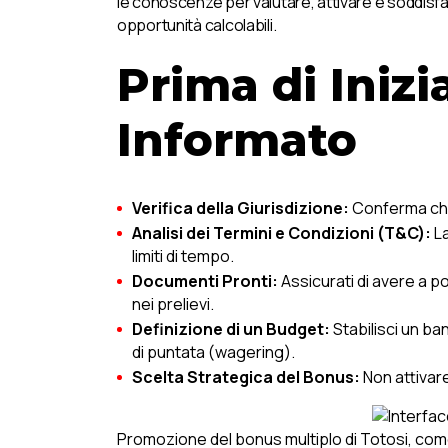
le conoscenze per valutare, attivare e soddisf
opportunità calcolabili.
Prima di Inizi
Informato
Verifica della Giurisdizione:
Conferma che
Analisi dei Termini e Condizioni (T&C):
La
limiti di tempo.
Documenti Pronti:
Assicurati di avere a po
nei prelievi.
Definizione di un Budget:
Stabilisci un ba
di puntata (wagering).
Scelta Strategica del Bonus:
Non attivare
Promozione del bonus multiplo di Totosi, come