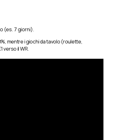
 (es. 7 giorni).
%, mentre i giochi da tavolo (roulette,
1 verso il WR.