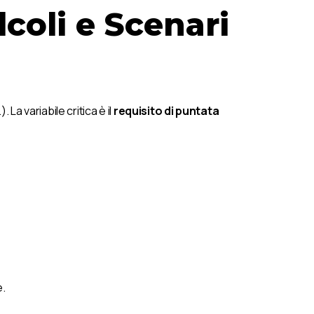
coli e Scenari
La variabile critica è il
requisito di puntata
e.