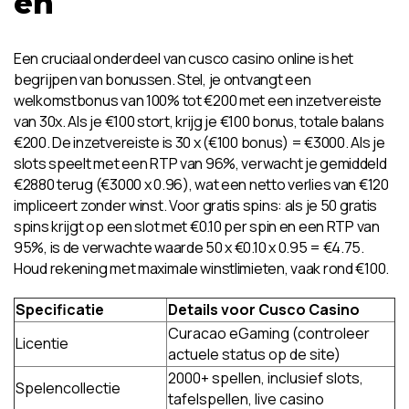
en
Een cruciaal onderdeel van cusco casino online is het
begrijpen van bonussen. Stel, je ontvangt een
welkomstbonus van 100% tot €200 met een inzetvereiste
van 30x. Als je €100 stort, krijg je €100 bonus, totale balans
€200. De inzetvereiste is 30 x (€100 bonus) = €3000. Als je
slots speelt met een RTP van 96%, verwacht je gemiddeld
€2880 terug (€3000 x 0.96), wat een netto verlies van €120
impliceert zonder winst. Voor gratis spins: als je 50 gratis
spins krijgt op een slot met €0.10 per spin en een RTP van
95%, is de verwachte waarde 50 x €0.10 x 0.95 = €4.75.
Houd rekening met maximale winstlimieten, vaak rond €100.
Specificatie
Details voor Cusco Casino
Curacao eGaming (controleer
Licentie
actuele status op de site)
2000+ spellen, inclusief slots,
Spelencollectie
tafelspellen, live casino