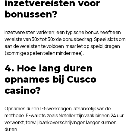
inzetvereisten voor
bonussen?
Inzetvereisten variëren; een typische bonus heeft een
vereiste van 30x tot 50x de bonusbedrag. Speel slots om
aan de vereisten te voldoen, maar let op spelbijdragen
(sommige spellen tellen minder mee).
4. Hoe lang duren
opnames bij Cusco
casino?
Opnames duren 1-5 werkdagen, afhankelijk van de
methode. E-wallets zoals Neteller zijn vaak binnen 24 uur
verwerkt, terwijl bankoverschrijvingen langer kunnen
duren.