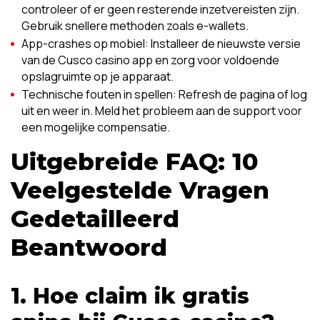
controleer of er geen resterende inzetvereisten zijn.
Gebruik snellere methoden zoals e-wallets.
App-crashes op mobiel: Installeer de nieuwste versie
van de Cusco casino app en zorg voor voldoende
opslagruimte op je apparaat.
Technische fouten in spellen: Refresh de pagina of log
uit en weer in. Meld het probleem aan de support voor
een mogelijke compensatie.
Uitgebreide FAQ: 10
Veelgestelde Vragen
Gedetailleerd
Beantwoord
1. Hoe claim ik gratis