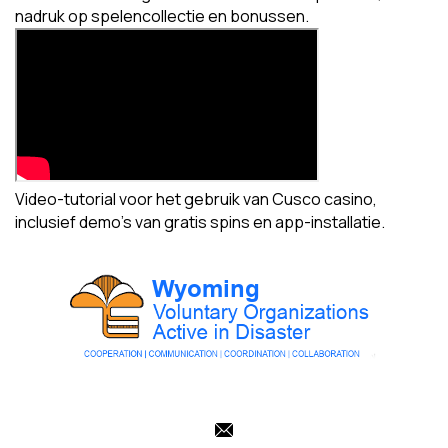
nadruk op spelencollectie en bonussen.
Video-tutorial voor het gebruik van Cusco casino,
inclusief demo’s van gratis spins en app-installatie.