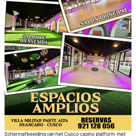
Schermafbeelding van het Cusco casino platform, met