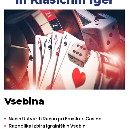
Vsebina
Način Ustvariti Račun pri Foxslots Casino
Raznolika Izbira Igralniških Vsebin