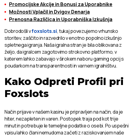
Promocijske Akcije in Bonusi za Uporabnike
Možnosti Vplačil in Dvigov Denarja
Prenosna Različica in Uporabniška Izkušnja
Dobrodošli v
foxslots.si
, tukaj povezujemo vrhunsko
storitev, zaščito in razvedrilo v enotno popolno izkušnjo
spletnega igranja. Naša igralna stran je bila oblikovana z
željo, da igralcem zagotovimo strokovno platformo, v
katerem lahko zabavajo v širokem naboru gaming opcij s
poudarkom na transparentnosti in varnem igralništvu.
Kako Odpreti Profil pri
Foxslots
Način prijave v našem kasinu je pripravljen na način, da je
hiter, nezapleten in varen. Postopek traja pod kot trije
minut in potrebuje le temeljne podatke o osebi. Po uspešni
vpisu lahko člani nemudoma začeti z raziskovanjem naše