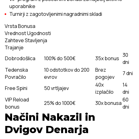
uporabnike
Turnirji z zagotovljenimi nagradnimi skladi
Vrsta Bonusa
Vrednost Ugodnosti
Zahteve Stavljenja
Trajanje
30
Dobrodošlica
100% do 500€
35x bonus
dni
Tedenska
10 odstotkov do 200
Brez
7 dni
Povračilo
evrov
pogojev
40x
14
Free Spini
50 vrtljajev
izplačilo
dni
VIP Reload
60
25% do 1000€
30x bonusa
bonus
dni
Načini Nakazil in
Dvigov Denarja