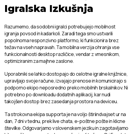
Igralska Izkušnja
Razumemo, da sodobni igralci potrebujejo mobilnost
igranja povsod in kadarkoli. Zaradi tega smo ustvarili
popolnoma responzivno platformo, ki funkcionira brez
težav na vseh napravah. Ta mobilna verzija ohranja vse
funkcionalnosti desktop različice, vendar z vmesnikom,
optimiziranim za majhne zaslone.
Uporabniki se lahko dostopajo do celotne igralne knjižnice,
upravljajo svoje račune, izvajajo prenose in komunicirajo s
podporno ekipo neposredno preko mobilnih brskalnikov. Ni
potrebno po downloadu dodatnih aplikacij, kar nudi
takojšen dostop brez zasedanja prostora na deviceu.
Ta strokovna ekipa supporta je na voljo štiriindvajset ur na
dan, 7 dni v tednu, prek live chata, e-poštne pošte in klicne
številke. Odgovarjamo v slovenskem jeziku in zagotavljamo