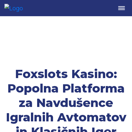
Me
Foxslots Kasino:
Popolna Platforma
za Navdušence
Igralnih Avtomatov
in Klasičnih Iger