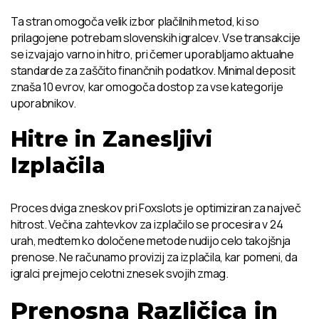
Ta stran omogoča velik izbor plačilnih metod, ki so
prilagojene potrebam slovenskih igralcev. Vse transakcije
se izvajajo varno in hitro, pri čemer uporabljamo aktualne
standarde za zaščito finančnih podatkov. Minimal deposit
znaša 10 evrov, kar omogoča dostop za vse kategorije
uporabnikov.
Hitre in Zanesljivi
Izplačila
Proces dviga zneskov pri Foxslots je optimiziran za največ
hitrost. Večina zahtevkov za izplačilo se procesira v 24
urah, medtem ko določene metode nudijo celo takojšnja
prenose. Ne računamo provizij za izplačila, kar pomeni, da
igralci prejmejo celotni znesek svojih zmag.
Prenosna Različica in