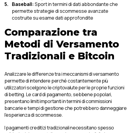
Baseball:
Sport in termini di dati abbondante che
permette strategie di scommesse avanzate
costruite su esame dati approfondite
Comparazione tra
Metodi di Versamento
Tradizionali e Bitcoin
Analizzare le differenze tra i meccanismi di versamento
permette di intendere perché costantemente più
utilizzatori scelgono le criptovalute per le proprie funzioni
di betting. Le card di pagamento, sebbene popolari,
presentano limiti importanti in termini di commissioni
bancarie e tempi di gestione che potrebbero danneggiare
l’esperienza di scommesse.
I pagamenti creditizi tradizionali necessitano spesso