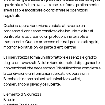
grazie alla cifratura avanzata che trasforma praticamente
irrealizzabile modificare o contraffare le operazioni
registrate.
Qualsiasi operazione viene validata attraverso un
processo di consenso condiviso che include migliaia di
punti della rete, creando un protocollo inalterabile e
trasparente. Questo processo elimina il pericolo di raggiri,
modifiche o intrusioni da parte di enti centrali.
La riservatezza forma un altro fattore essenziale gradito
dagli clienti avanzati. A distinzione dei metodi di pagamento
convenzionali che necessitano l’identificazione completa e
la condivisione di informazioni delicati, le operazioni in
Bitcoin richiedono soltanto di un indirizzo wallet,
conservando la privacy dell’utente.
Elemento di Sicurezza
Bitcoin