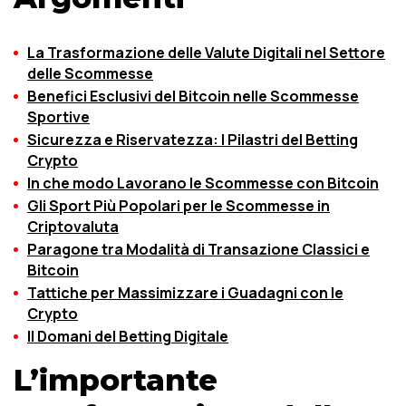
La Trasformazione delle Valute Digitali nel Settore
delle Scommesse
Benefici Esclusivi del Bitcoin nelle Scommesse
Sportive
Sicurezza e Riservatezza: I Pilastri del Betting
Crypto
In che modo Lavorano le Scommesse con Bitcoin
Gli Sport Più Popolari per le Scommesse in
Criptovaluta
Paragone tra Modalità di Transazione Classici e
Bitcoin
Tattiche per Massimizzare i Guadagni con le
Crypto
Il Domani del Betting Digitale
L’importante