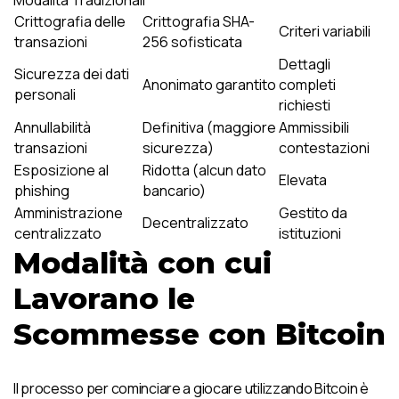
Modalità Tradizionali
Crittografia delle
Crittografia SHA-
Criteri variabili
transazioni
256 sofisticata
Dettagli
Sicurezza dei dati
Anonimato garantito
completi
personali
richiesti
Annullabilità
Definitiva (maggiore
Ammissibili
transazioni
sicurezza)
contestazioni
Esposizione al
Ridotta (alcun dato
Elevata
phishing
bancario)
Amministrazione
Gestito da
Decentralizzato
centralizzato
istituzioni
Modalità con cui
Lavorano le
Scommesse con Bitcoin
Il processo per cominciare a giocare utilizzando Bitcoin è