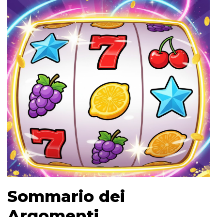
Sommario dei
Argomenti