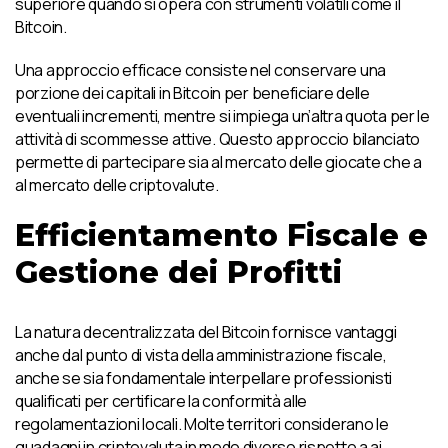
superiore quando si opera con strumenti volatili come il
Bitcoin.
Una approccio efficace consiste nel conservare una
porzione dei capitali in Bitcoin per beneficiare delle
eventuali incrementi, mentre si impiega un’altra quota per le
attività di scommesse attive. Questo approccio bilanciato
permette di partecipare sia al mercato delle giocate che a
al mercato delle criptovalute.
Efficientamento Fiscale e
Gestione dei Profitti
La natura decentralizzata del Bitcoin fornisce vantaggi
anche dal punto di vista della amministrazione fiscale,
anche se sia fondamentale interpellare professionisti
qualificati per certificare la conformità alle
regolamentazioni locali. Molte territori considerano le
guadagni in criptovaluta in modo diverso rispetto a ai