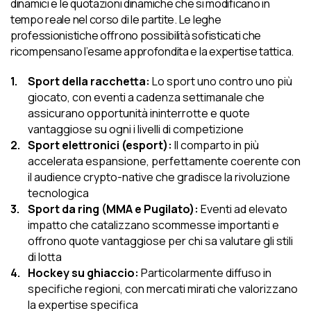
dinamici e le quotazioni dinamiche che si modificano in
tempo reale nel corso di le partite. Le leghe
professionistiche offrono possibilità sofisticati che
ricompensano l’esame approfondita e la expertise tattica.
Sport della racchetta:
Lo sport uno contro uno più
giocato, con eventi a cadenza settimanale che
assicurano opportunità ininterrotte e quote
vantaggiose su ogni i livelli di competizione
Sport elettronici (esport):
Il comparto in più
accelerata espansione, perfettamente coerente con
il audience crypto-native che gradisce la rivoluzione
tecnologica
Sport da ring (MMA e Pugilato):
Eventi ad elevato
impatto che catalizzano scommesse importanti e
offrono quote vantaggiose per chi sa valutare gli stili
di lotta
Hockey su ghiaccio:
Particolarmente diffuso in
specifiche regioni, con mercati mirati che valorizzano
la expertise specifica