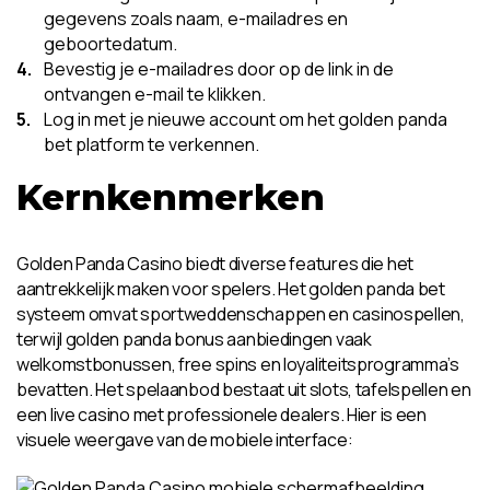
gegevens zoals naam, e-mailadres en
geboortedatum.
Bevestig je e-mailadres door op de link in de
ontvangen e-mail te klikken.
Log in met je nieuwe account om het golden panda
bet platform te verkennen.
Kernkenmerken
Golden Panda Casino biedt diverse features die het
aantrekkelijk maken voor spelers. Het golden panda bet
systeem omvat sportweddenschappen en casinospellen,
terwijl golden panda bonus aanbiedingen vaak
welkomstbonussen, free spins en loyaliteitsprogramma’s
bevatten. Het spelaanbod bestaat uit slots, tafelspellen en
een live casino met professionele dealers. Hier is een
visuele weergave van de mobiele interface: