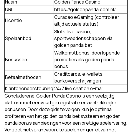
Naam
Golden Panda Casino
URL
https://goldenpanda.com.nl/
Curacao eGaming (controleer
Licentie
altijd actuele status)
Slots, live casino,
Spelaanbod
sportweddenschappen via
golden panda bet
Welkomstbonus, doorlopende
Bonussen
promoties als golden panda
bonus
Creditcards, e-wallets,
Betaalmethoden
bankoverschrijvingen
Klantenondersteuning
24/7 live chat en e-mail
Concluderend, Golden Panda Casino is een veelzijdig
platform met eenvoudige registratie en aantrekkelijke
bonussen. Door deze gids te volgen, kun je optimaal
profiteren van het golden panda bet systeem en golden
panda bonus aanbiedingen voor een prettige spelervaring.
Vergeet niet verantwoord te spelen en geniet van het