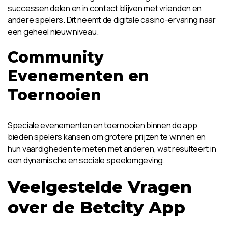
successen delen en in contact blijven met vrienden en
andere spelers. Dit neemt de digitale casino-ervaring naar
een geheel nieuw niveau.
Community
Evenementen en
Toernooien
Speciale evenementen en toernooien binnen de app
bieden spelers kansen om grotere prijzen te winnen en
hun vaardigheden te meten met anderen, wat resulteert in
een dynamische en sociale speelomgeving.
Veelgestelde Vragen
over de Betcity App