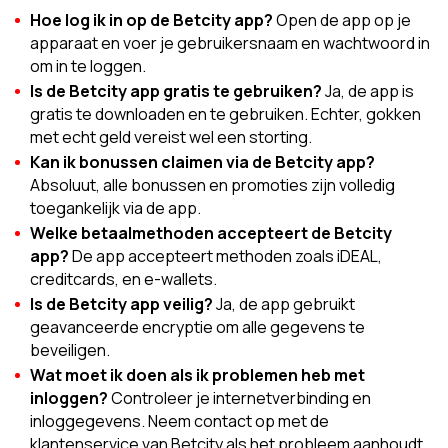
Hoe log ik in op de Betcity app?
Open de app op je
apparaat en voer je gebruikersnaam en wachtwoord in
om in te loggen.
Is de Betcity app gratis te gebruiken?
Ja, de app is
gratis te downloaden en te gebruiken. Echter, gokken
met echt geld vereist wel een storting.
Kan ik bonussen claimen via de Betcity app?
Absoluut, alle bonussen en promoties zijn volledig
toegankelijk via de app.
Welke betaalmethoden accepteert de Betcity
app?
De app accepteert methoden zoals iDEAL,
creditcards, en e-wallets.
Is de Betcity app veilig?
Ja, de app gebruikt
geavanceerde encryptie om alle gegevens te
beveiligen.
Wat moet ik doen als ik problemen heb met
inloggen?
Controleer je internetverbinding en
inloggegevens. Neem contact op met de
klantenservice van Betcity als het probleem aanhoudt.