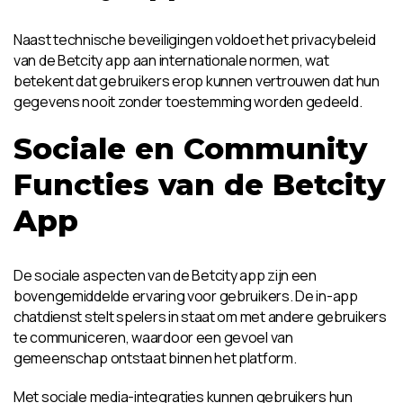
Naast technische beveiligingen voldoet het privacybeleid
van de Betcity app aan internationale normen, wat
betekent dat gebruikers erop kunnen vertrouwen dat hun
gegevens nooit zonder toestemming worden gedeeld.
Sociale en Community
Functies van de Betcity
App
De sociale aspecten van de Betcity app zijn een
bovengemiddelde ervaring voor gebruikers. De in-app
chatdienst stelt spelers in staat om met andere gebruikers
te communiceren, waardoor een gevoel van
gemeenschap ontstaat binnen het platform.
Met sociale media-integraties kunnen gebruikers hun