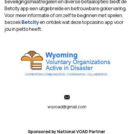
beveiligingsmaatregelen en diverse betaalopties biedt de
Betcity app een uitgebreide en betrouwbare gokervaring.
Voor meer informatie of om zelf te beginnen met spelen,
bezoek
Betcity
en ontdek wat deze topcasino app voor
jou in petto heeft.
wyvoad@gmail.com
Sponsored by
National VOAD
Partner