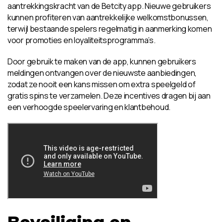
aantrekkingskracht van de Betcity app. Nieuwe gebruikers
kunnen profiteren van aantrekkelijke welkomstbonussen,
terwijl bestaande spelers regelmatig in aanmerking komen
voor promoties en loyaliteitsprogramma’s.
Door gebruik te maken van de app, kunnen gebruikers
meldingen ontvangen over de nieuwste aanbiedingen,
zodat ze nooit een kans missen om extra speelgeld of
gratis spins te verzamelen. Deze incentives dragen bij aan
een verhoogde speelervaring en klantbehoud.