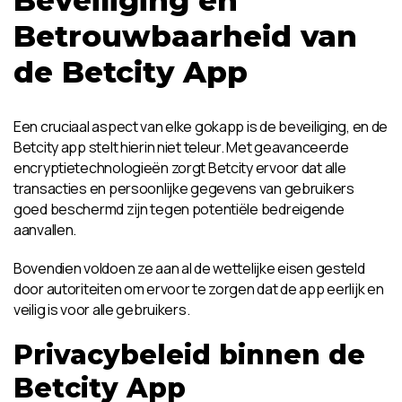
Beveiliging en
Betrouwbaarheid van
de Betcity App
Een cruciaal aspect van elke gokapp is de beveiliging, en de
Betcity app stelt hierin niet teleur. Met geavanceerde
encryptietechnologieën zorgt Betcity ervoor dat alle
transacties en persoonlijke gegevens van gebruikers
goed beschermd zijn tegen potentiële bedreigende
aanvallen.
Bovendien voldoen ze aan al de wettelijke eisen gesteld
door autoriteiten om ervoor te zorgen dat de app eerlijk en
veilig is voor alle gebruikers.
Privacybeleid binnen de
Betcity App