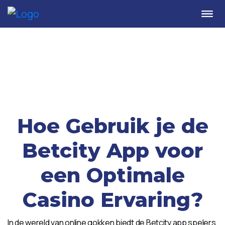
Me
Hoe Gebruik je de
Betcity App voor
een Optimale
Casino Ervaring?
In de wereld van online gokken biedt de Betcity app spelers