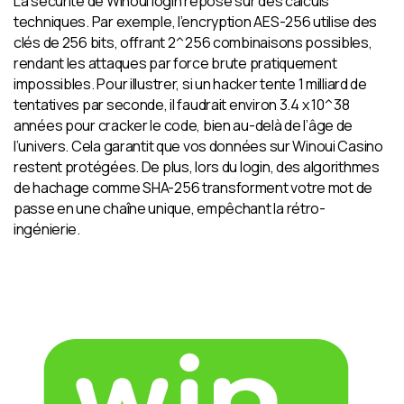
La sécurité de Winoui login repose sur des calculs
techniques. Par exemple, l’encryption AES-256 utilise des
clés de 256 bits, offrant 2^256 combinaisons possibles,
rendant les attaques par force brute pratiquement
impossibles. Pour illustrer, si un hacker tente 1 milliard de
tentatives par seconde, il faudrait environ 3.4 x 10^38
années pour cracker le code, bien au-delà de l’âge de
l’univers. Cela garantit que vos données sur Winoui Casino
restent protégées. De plus, lors du login, des algorithmes
de hachage comme SHA-256 transforment votre mot de
passe en une chaîne unique, empêchant la rétro-
ingénierie.