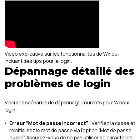
Vidéo explicative sur les fonctionnalités de Winoui,
incluant des tips pour le login.
Dépannage détaillé des
problèmes de login
Voici des scénarios de dépannage courants pour Winoui
login :
Erreur “Mot de passe incorrect”
: Vérifiez la casse et
réinitialisez le mot de passe via l’option “Mot de passe
oublié”. Assurez-vous de ne pas utiliser de caractères