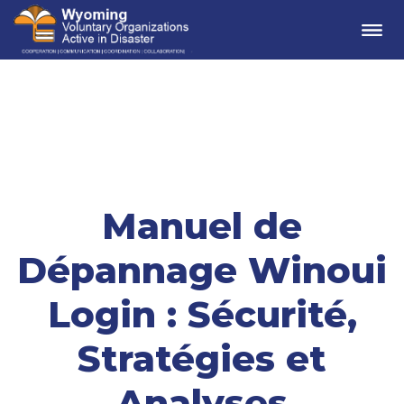
Me
Manuel de
Dépannage Winoui
Login : Sécurité,
Stratégies et
Analyses