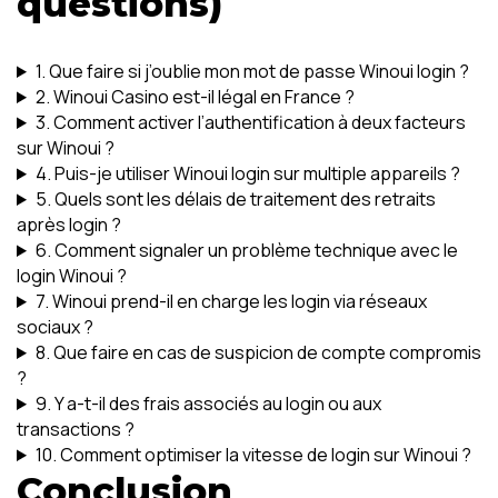
questions)
1. Que faire si j’oublie mon mot de passe Winoui login ?
2. Winoui Casino est-il légal en France ?
3. Comment activer l’authentification à deux facteurs
sur Winoui ?
4. Puis-je utiliser Winoui login sur multiple appareils ?
5. Quels sont les délais de traitement des retraits
après login ?
6. Comment signaler un problème technique avec le
login Winoui ?
7. Winoui prend-il en charge les login via réseaux
sociaux ?
8. Que faire en cas de suspicion de compte compromis
?
9. Y a-t-il des frais associés au login ou aux
transactions ?
10. Comment optimiser la vitesse de login sur Winoui ?
Conclusion