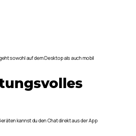
geht sowohl auf dem Desktop als auch mobil
tungsvolles
 Geräten kannst du den Chat direkt aus der App