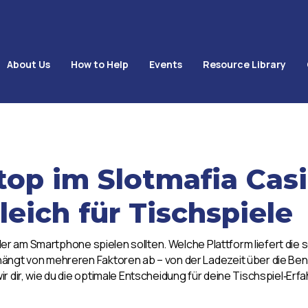
About Us
How to Help
Events
Resource Library
top im Slotmafia Casi
leich für Tischspiele
oder am Smartphone spielen sollten. Welche Plattform liefert die
ängt von mehreren Faktoren ab – von der Ladezeit über die Ben
 dir, wie du die optimale Entscheidung für deine Tischspiel‑Erf