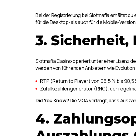
Bei der Registrierung bei Slotmafia erhältst du
für die Desktop‑ als auch für die Mobile‑Versio
3. Sicherheit,
Slotmafia Casino operiert unter einer Lizenz de
werden von führenden Anbietern wie Evolution 
RTP (Return to Player) von 96,5 % bis 98,5
Zufallszahlengenerator (RNG), der regelmä
Did You Know?
Die MGA verlangt, dass Auszah
4. Zahlungso
Auszahlungs‑