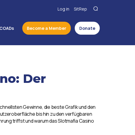
Log in
SitRep
COADs
Become a Member
Donate
no: Der
 schnellsten Gewinne, die beste Grafik und den
utzeroberfläche bis hin zu den verfügbaren
ahrung triffst und warum das Slotmafia Casino