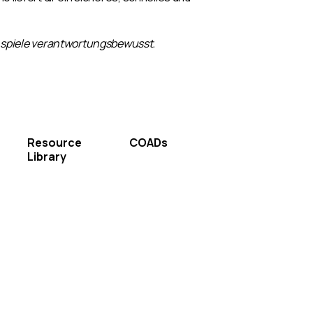
 spiele verantwortungsbewusst.
Resource
COADs
Library