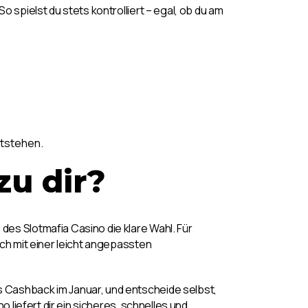
 spielst du stets kontrolliert – egal, ob du am
itstehen.
zu dir?
des Slotmafia Casino die klare Wahl. Für
och mit einer leicht angepassten
s Cashback im Januar, und entscheide selbst,
 liefert dir ein sicheres, schnelles und