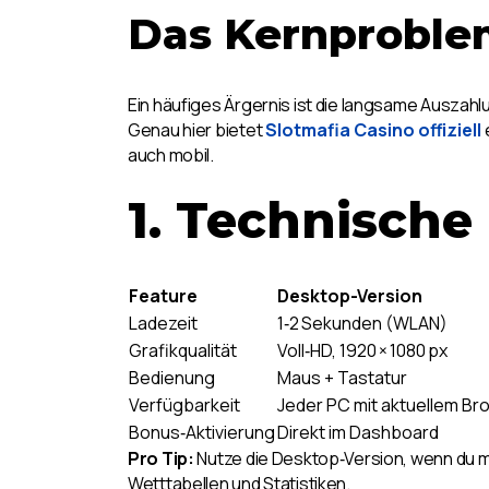
Das Kernprobl
Ein häufiges Ärgernis ist die langsame Auszahlu
Genau hier bietet
Slotmafia Casino offiziell
auch mobil.
1. Technische
Feature
Desktop-Version
Ladezeit
1‑2 Sekunden (WLAN)
Grafikqualität
Voll‑HD, 1920 × 1080 px
Bedienung
Maus + Tastatur
Verfügbarkeit
Jeder PC mit aktuellem Br
Bonus‑Aktivierung
Direkt im Dashboard
Pro Tip:
Nutze die Desktop‑Version, wenn du me
Wetttabellen und Statistiken.