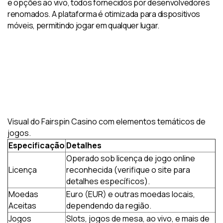
e opções ao vivo, todos fornecidos por desenvolvedores
renomados. A plataforma é otimizada para dispositivos
móveis, permitindo jogar em qualquer lugar.
Visual do Fairspin Casino com elementos temáticos de
jogos.
Especificação
Detalhes
Operado sob licença de jogo online
Licença
reconhecida (verifique o site para
detalhes específicos).
Moedas
Euro (EUR) e outras moedas locais,
Aceitas
dependendo da região.
Jogos
Slots, jogos de mesa, ao vivo, e mais de