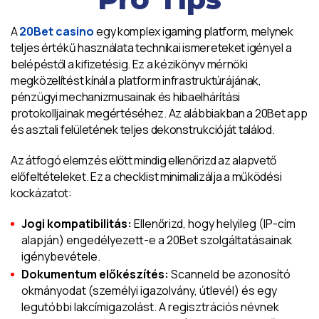
A
20Bet casino
egy komplex igaming platform, melynek
teljes értékű használata technikai ismereteket igényel a
belépéstől a kifizetésig. Ez a kézikönyv mérnöki
megközelítést kínál a platform infrastruktúrájának,
pénzügyi mechanizmusainak és hibaelhárítási
protokolljainak megértéséhez. Az alábbiakban a 20Bet app
és asztali felületének teljes dekonstrukcióját találod.
Az átfogó elemzés előtt mindig ellenőrizd az alapvető
előfeltételeket. Ez a checklist minimalizálja a működési
kockázatot:
Jogi kompatibilitás:
Ellenőrizd, hogy helyileg (IP-cím
alapján) engedélyezett-e a 20Bet szolgáltatásainak
igénybevétele.
Dokumentum előkészítés:
Scanneld be azonosító
okmányodat (személyi igazolvány, útlevél) és egy
legutóbbi lakcímigazolást. A regisztrációs névnek