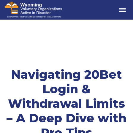
Me
Navigating 20Bet
Login &
Withdrawal Limits
– A Deep Dive with
Pro Tips