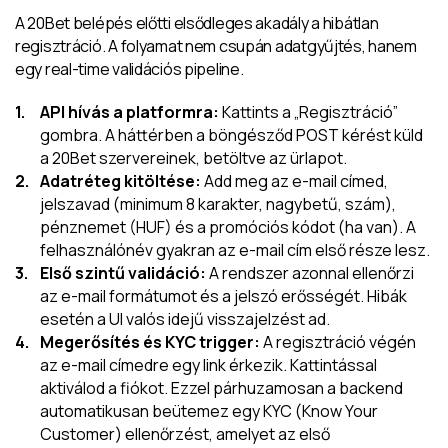
A 20Bet belépés előtti elsődleges akadály a hibátlan
regisztráció. A folyamat nem csupán adatgyűjtés, hanem
egy real-time validációs pipeline.
API hívás a platformra:
Kattints a „Regisztráció”
gombra. A háttérben a böngésződ POST kérést küld
a 20Bet szervereinek, betöltve az ürlapot.
Adatréteg kitöltése:
Add meg az e-mail címed,
jelszavad (minimum 8 karakter, nagybetű, szám),
pénznemet (HUF) és a promóciós kódot (ha van). A
felhasználónév gyakran az e-mail cím első része lesz.
Első szintű validáció:
A rendszer azonnal ellenőrzi
az e-mail formátumot és a jelszó erősségét. Hibák
esetén a UI valós idejű visszajelzést ad.
Megerősítés és KYC trigger:
A regisztráció végén
az e-mail címedre egy link érkezik. Kattintással
aktiválod a fiókot. Ezzel párhuzamosan a backend
automatikusan beütemez egy KYC (Know Your
Customer) ellenőrzést, amelyet az első