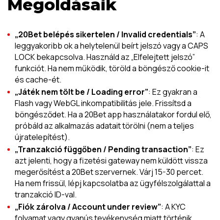
Megoldásaik
„20Bet belépés sikertelen / Invalid credentials”
: A
leggyakoribb ok a helytelenül beírt jelszó vagy a CAPS
LOCK bekapcsolva. Használd az „Elfelejtett jelszó”
funkciót. Ha nem működik, töröld a böngésző cookie-it
és cache-ét.
„Játék nem tölt be / Loading error”
: Ez gyakran a
Flash vagy WebGL inkompatibilitás jele. Frissítsd a
böngésződet. Ha a 20Bet app használatakor fordul elő,
próbáld az alkalmazás adatait törölni (nem a teljes
újratelepítést).
„Tranzakció függőben / Pending transaction”
: Ez
azt jelenti, hogy a fizetési gateway nem küldött vissza
megerősítést a 20Bet szervernek. Várj 15-30 percet.
Ha nem frissül, lépj kapcsolatba az ügyfélszolgálattal a
tranzakció ID-val.
„Fiók zárolva / Account under review”
: A KYC
folyamat vagy gyanús tevékenység miatt történik.