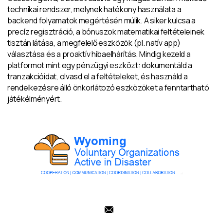
technikai rendszer, melynek hatékony használata a
backend folyamatok megértésén múlik. A siker kulcsa a
precíz regisztráció, a bónuszok matematikai feltételeinek
tisztán látása, a megfelelő eszközök (pl. natív app)
választása és a proaktív hibaelhárítás. Mindig kezeld a
platformot mint egy pénzügyi eszközt: dokumentáld a
tranzakcióidat, olvasd el a feltételeket, és használd a
rendelkezésre álló önkorlátozó eszközöket a fenntartható
játékélményért.