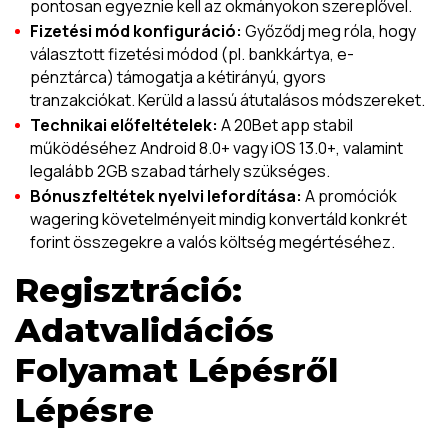
pontosan egyeznie kell az okmányokon szereplővel.
Fizetési mód konfiguráció:
Győződj meg róla, hogy
választott fizetési módod (pl. bankkártya, e-
pénztárca) támogatja a kétirányú, gyors
tranzakciókat. Kerüld a lassú átutalásos módszereket.
Technikai előfeltételek:
A 20Bet app stabil
működéséhez Android 8.0+ vagy iOS 13.0+, valamint
legalább 2GB szabad tárhely szükséges.
Bónuszfeltétek nyelvi lefordítása:
A promóciók
wagering követelményeit mindig konvertáld konkrét
forint összegekre a valós költség megértéséhez.
Regisztráció:
Adatvalidációs
Folyamat Lépésről
Lépésre