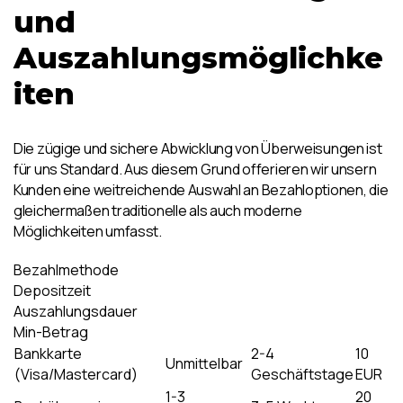
und
Auszahlungsmöglichke
iten
Die zügige und sichere Abwicklung von Überweisungen ist
für uns Standard. Aus diesem Grund offerieren wir unsern
Kunden eine weitreichende Auswahl an Bezahloptionen, die
gleichermaßen traditionelle als auch moderne
Möglichkeiten umfasst.
Bezahlmethode
Depositzeit
Auszahlungsdauer
Min-Betrag
Bankkarte
2-4
10
Unmittelbar
(Visa/Mastercard)
Geschäftstage
EUR
1-3
20