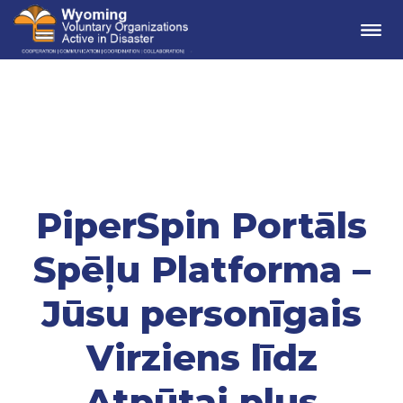
Me
PiperSpin Portāls
Spēļu Platforma –
Jūsu personīgais
Virziens līdz
Atpūtai plus