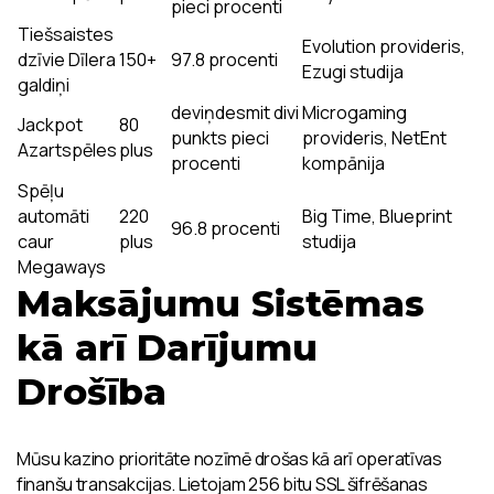
pieci procenti
Tiešsaistes
Evolution provideris,
dzīvie Dīlera
150+
97.8 procenti
Ezugi studija
galdiņi
deviņdesmit divi
Microgaming
Jackpot
80
punkts pieci
provideris, NetEnt
Azartspēles
plus
procenti
kompānija
Spēļu
automāti
220
Big Time, Blueprint
96.8 procenti
caur
plus
studija
Megaways
Maksājumu Sistēmas
kā arī Darījumu
Drošība
Mūsu kazino prioritāte nozīmē drošas kā arī operatīvas
finanšu transakcijas. Lietojam 256 bitu SSL šifrēšanas