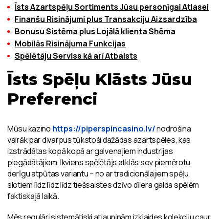
Īsts Azartspēļu Sortiments Jūsu personīgai Atlasei
Finanšu Risinājumi plus Transakciju Aizsardzība
Bonusu Sistēma plus Lojālā klienta Shēma
Mobilās Risinājuma Funkcijas
Spēlētāju Serviss kā arī Atbalsts
Īsts Spēļu Klāsts Jūsu
Preferenci
Mūsu kazino
https://piperspincasino.lv/
nodrošina
vairāk par divarpus tūkstoši dažādas azartspēles, kas
izstrādātas kopā kopā ar galvenajiem industrijas
piegādātājiem. Ikviens spēlētājs atklās sev piemērotu
derīgu atpūtas variantu – no ar tradicionālajiem spēļu
slotiem līdz līdz līdz tiešsaistes dzīvo dīlera galda spēlēm
faktiskajā laikā.
Mēs regulāri sistemātiski atjauninām izklaides kolekciju caur