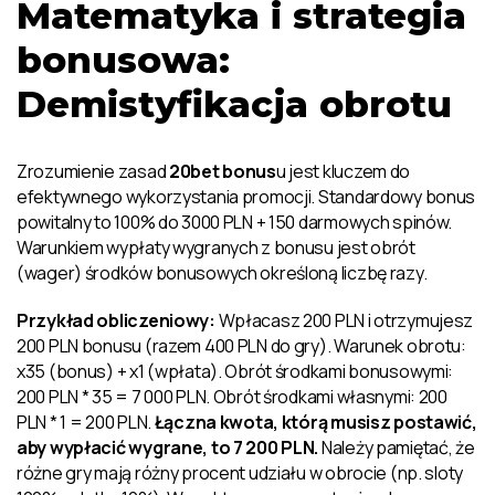
Matematyka i strategia
bonusowa:
Demistyfikacja obrotu
Zrozumienie zasad
20bet bonus
u jest kluczem do
efektywnego wykorzystania promocji. Standardowy bonus
powitalny to 100% do 3000 PLN + 150 darmowych spinów.
Warunkiem wypłaty wygranych z bonusu jest obrót
(wager) środków bonusowych określoną liczbę razy.
Przykład obliczeniowy:
Wpłacasz 200 PLN i otrzymujesz
200 PLN bonusu (razem 400 PLN do gry). Warunek obrotu:
x35 (bonus) + x1 (wpłata). Obrót środkami bonusowymi:
200 PLN * 35 = 7 000 PLN. Obrót środkami własnymi: 200
PLN * 1 = 200 PLN.
Łączna kwota, którą musisz postawić,
aby wypłacić wygrane, to 7 200 PLN.
Należy pamiętać, że
różne gry mają różny procent udziału w obrocie (np. sloty