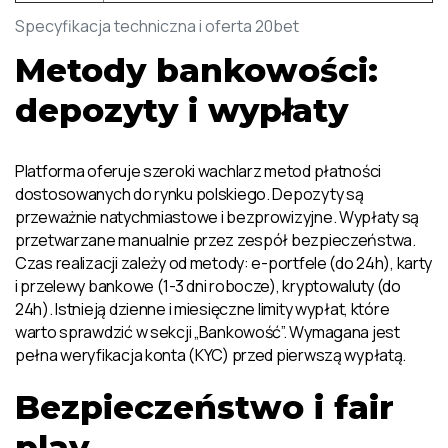
Specyfikacja techniczna i oferta 20bet
Metody bankowości:
depozyty i wypłaty
Platforma oferuje szeroki wachlarz metod płatności
dostosowanych do rynku polskiego. Depozyty są
przeważnie natychmiastowe i bezprowizyjne. Wypłaty są
przetwarzane manualnie przez zespół bezpieczeństwa.
Czas realizacji zależy od metody: e-portfele (do 24h), karty
i przelewy bankowe (1-3 dni robocze), kryptowaluty (do
24h). Istnieją dzienne i miesięczne limity wypłat, które
warto sprawdzić w sekcji „Bankowość”. Wymagana jest
pełna weryfikacja konta (KYC) przed pierwszą wypłatą.
Bezpieczeństwo i fair
play