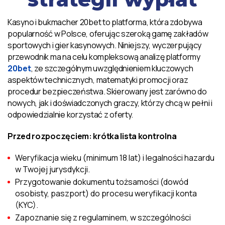
Kasyno i bukmacher 20bet to platforma, która zdobywa
popularność w Polsce, oferując szeroką gamę zakładów
sportowych i gier kasynowych. Niniejszy, wyczerpujący
przewodnik ma na celu kompleksową analizę platformy
20bet
, ze szczególnym uwzględnieniem kluczowych
aspektów technicznych, matematyki promocji oraz
procedur bezpieczeństwa. Skierowany jest zarówno do
nowych, jak i doświadczonych graczy, którzy chcą w pełni i
odpowiedzialnie korzystać z oferty.
Przed rozpoczęciem: krótka lista kontrolna
Weryfikacja wieku (minimum 18 lat) i legalności hazardu
w Twojej jurysdykcji.
Przygotowanie dokumentu tożsamości (dowód
osobisty, paszport) do procesu weryfikacji konta
(KYC).
Zapoznanie się z regulaminem, w szczególności