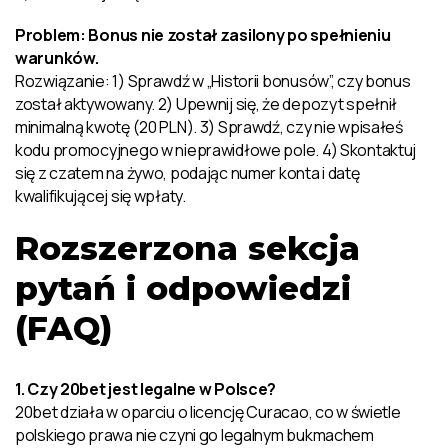
Problem: Bonus nie został zasilony po spełnieniu
warunków.
Rozwiązanie: 1) Sprawdź w „Historii bonusów”, czy bonus
został aktywowany. 2) Upewnij się, że depozyt spełnił
minimalną kwotę (20 PLN). 3) Sprawdź, czy nie wpisałeś
kodu promocyjnego w nieprawidłowe pole. 4) Skontaktuj
się z czatem na żywo, podając numer konta i datę
kwalifikującej się wpłaty.
Rozszerzona sekcja
pytań i odpowiedzi
(FAQ)
1. Czy 20bet jest legalne w Polsce?
20bet działa w oparciu o licencję Curacao, co w świetle
polskiego prawa nie czyni go legalnym bukmachem