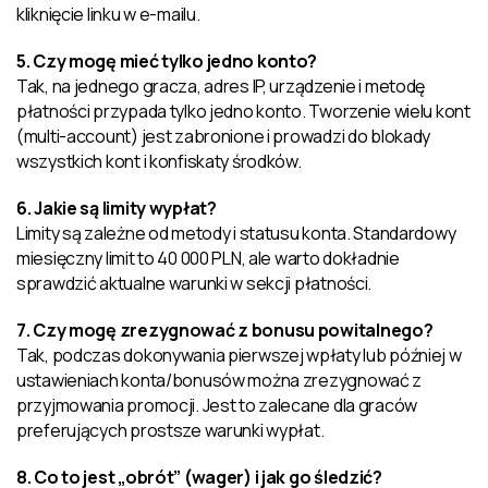
kliknięcie linku w e-mailu.
5. Czy mogę mieć tylko jedno konto?
Tak, na jednego gracza, adres IP, urządzenie i metodę
płatności przypada tylko jedno konto. Tworzenie wielu kont
(multi-account) jest zabronione i prowadzi do blokady
wszystkich kont i konfiskaty środków.
6. Jakie są limity wypłat?
Limity są zależne od metody i statusu konta. Standardowy
miesięczny limit to 40 000 PLN, ale warto dokładnie
sprawdzić aktualne warunki w sekcji płatności.
7. Czy mogę zrezygnować z bonusu powitalnego?
Tak, podczas dokonywania pierwszej wpłaty lub później w
ustawieniach konta/bonusów można zrezygnować z
przyjmowania promocji. Jest to zalecane dla graców
preferujących prostsze warunki wypłat.
8. Co to jest „obrót” (wager) i jak go śledzić?