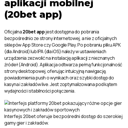
aplikacji mobilnej
(20bet app)
Oficjalna
20bet app
jest dostępna do pobrania
bezpośrednio ze strony internetowej, a nie z oficjalnych
sklepów App Store czy Google Play. Po pobraniu pliku APK
(dla Android) lub IPA (dla iOS) należy w ustawieniach
urządzenia zezwolić na instalację aplikacji z nieznanych
źródeł (Android). Aplikacja odtwarza pełną funkcjonalność
strony desktopowej, oferując intuicyjną nawigację,
powiadomienia push o wynikach oraz szybki dostęp do
kasyna i zakładów live. Jest zoptymalizowana pod kątem
wydajności i stabilności połączenia.
Interfejs 20bet oferuje bezpośredni dostęp do szerokiej
gamy gier i zakładów.