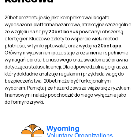
20bet prezentuje się jako kompleksowa i bogato
wyposażona platforma hazardowa, atrakcyjna szczególnie
ze względu na hojny
20bet bonus
powitalny i obszerną
ofertę gier. Kluczowe zalety to wsparcie wielu metod
płatności, w tym kryptowalut, oraz wydajna
20bet app
.
Głównym wyzwaniem pozostaje zrozumienie i spełnienie
wymagań obrotu bonusowego oraz świadomość prawna
dotycząca statusu licencji. Dla odpowiedzialnego gracza,
który dokładnie analizuje regulamin i przykłada wagę do
bezpieczeństwa, 20bet może być funkcjonalnym
wyborem. Pamiętaj, że hazard zawsze wiąże się z ryzykiem
finansowym i należy podchodzić do niego wyłącznie jako
do formy rozrywki.