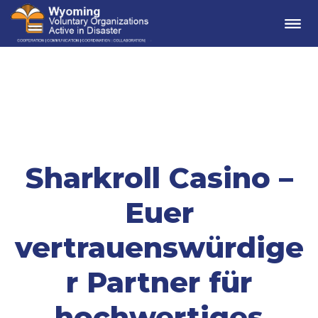
Me
Sharkroll Casino –
Euer
vertrauenswürdige
r Partner für
hochwertiges