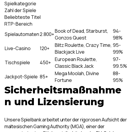
Spielkategorie
Zahl der Spiele
Beliebteste Titel
RTP-Bereich
Book of Dead, Starburst,
94-
Spielautomaten
2.800+
Gonzos Quest
98%
Blitz Roulette, Crazy Time,
95-
Live-Casino
120+
Blackjack Live
99%
European Roulette,
97-
Tischspiele
450+
Classic Black Jack
99.5%
Mega Moolah, Divine
88-
Jackpot-Spiele
85+
Fortune
95%
Sicherheitsmaßnahme
n und Lizensierung
Unsere Spielbank arbeitet unter der rigorosen Aufsicht der
maltesischen Gaming Authority (MGA), einer der