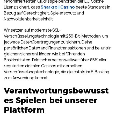
renommiertesten Glücksspielbehörden der EU. Solche
Lizenz sichert, dass
Sharkroll Casino
beste Standards in
Bezug auf Gerechtigkeit, Spielerschutz und
Nachvollziehbarkeit einhält.
Wir setzen auf modernste SSL-
Verschlüsselungstechnologie mit 256-Bit-Methoden, um
jedwede Datenübertragungen zu sichern. Deine
persönlichen Daten und Finanztransaktionen sind bei uns in
gleichen sicheren Händen wie bei führenden
Bankinstituten. Faktisch arbeiten weltweit über 85% aller
regulierten digitalen Casinos mit derselben
Verschlüsselungstechnologie, die gleichfalls im E-Banking
zum Anwendung kommt.
Verantwortungsbewusst
es Spielen bei unserer
Plattform