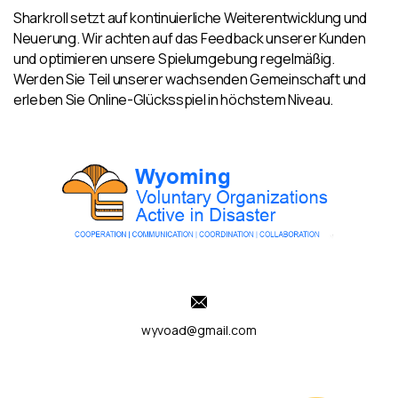
Sharkroll setzt auf kontinuierliche Weiterentwicklung und
Neuerung. Wir achten auf das Feedback unserer Kunden
und optimieren unsere Spielumgebung regelmäßig.
Werden Sie Teil unserer wachsenden Gemeinschaft und
erleben Sie Online-Glücksspiel in höchstem Niveau.
wyvoad@gmail.com