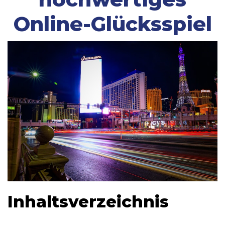
Online-Glücksspiel
Inhaltsverzeichnis