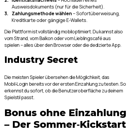
Identitätsnachweis
– Hochladen eines
Ausweisdokuments (nur für die Sicherheit).
Zahlungsmethode wählen
– Sofortüberweisung,
Kreditkarte oder gängige E‑Wallets.
Die Plattform ist vollständig mobiloptimiert. Du kannst also
vom Strand, vom Balkon oder vom Lieblingscafé aus
spielen – alles über den Browser oder die dedizierte App.
Industry Secret
Die meisten Spieler übersehen die Möglichkeit, das
Mobil‑Login bereits vor der ersten Einzahlung zu testen. So
erkennst du sofort, ob die Benutzeroberfläche zu deinem
Spielstil passt.
Bonus ohne Einzahlung
– Der Sommer‑Kickstart