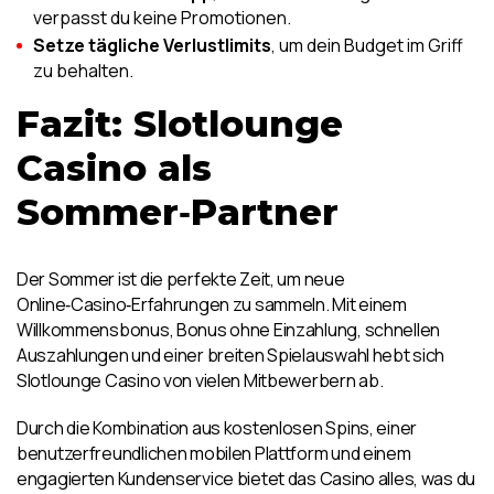
verpasst du keine Promotionen.
Setze tägliche Verlustlimits
, um dein Budget im Griff
zu behalten.
Fazit: Slotlounge
Casino als
Sommer‑Partner
Der Sommer ist die perfekte Zeit, um neue
Online‑Casino‑Erfahrungen zu sammeln. Mit einem
Willkommensbonus, Bonus ohne Einzahlung, schnellen
Auszahlungen und einer breiten Spielauswahl hebt sich
Slotlounge Casino von vielen Mitbewerbern ab.
Durch die Kombination aus kostenlosen Spins, einer
benutzerfreundlichen mobilen Plattform und einem
engagierten Kundenservice bietet das Casino alles, was du