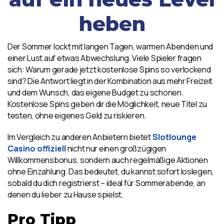
heben
Der Sommer lockt mit langen Tagen, warmen Abenden und
einer Lust auf etwas Abwechslung. Viele Spieler fragen
sich: Warum gerade jetzt kostenlose Spins so verlockend
sind? Die Antwort liegt in der Kombination aus mehr Freizeit
und dem Wunsch, das eigene Budget zu schonen.
Kostenlose Spins geben dir die Möglichkeit, neue Titel zu
testen, ohne eigenes Geld zu riskieren.
Im Vergleich zu anderen Anbietern bietet
Slotlounge
Casino offiziell
nicht nur einen großzügigen
Willkommensbonus, sondern auch regelmäßige Aktionen
ohne Einzahlung. Das bedeutet, du kannst sofort loslegen,
sobald du dich registrierst – ideal für Sommerabende, an
denen du lieber zu Hause spielst.
Pro Tipp