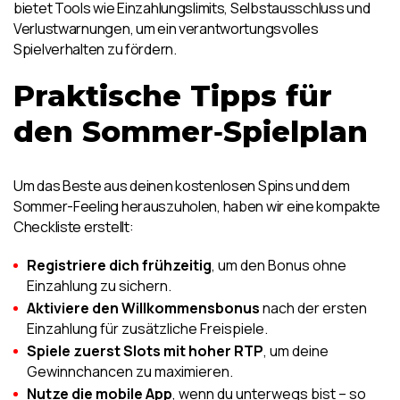
bietet Tools wie Einzahlungslimits, Selbstausschluss und
Verlustwarnungen, um ein verantwortungsvolles
Spielverhalten zu fördern.
Praktische Tipps für
den Sommer‑Spielplan
Um das Beste aus deinen kostenlosen Spins und dem
Sommer-Feeling herauszuholen, haben wir eine kompakte
Checkliste erstellt:
Registriere dich frühzeitig
, um den Bonus ohne
Einzahlung zu sichern.
Aktiviere den Willkommensbonus
nach der ersten
Einzahlung für zusätzliche Freispiele.
Spiele zuerst Slots mit hoher RTP
, um deine
Gewinnchancen zu maximieren.
Nutze die mobile App
, wenn du unterwegs bist – so