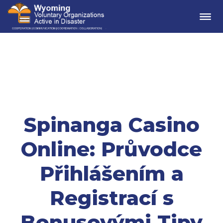
Me
Spinanga Casino
Online: Průvodce
Přihlášením a
Registrací s
Bonusovými Tipy