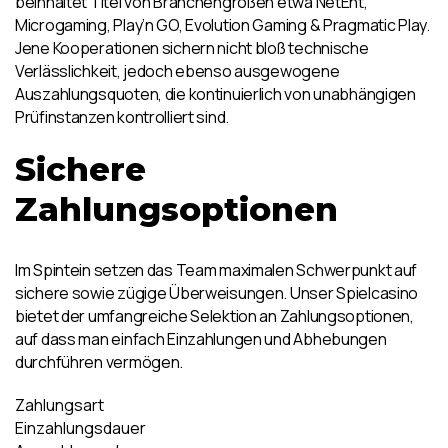
beinhaltet Titel von Branchengrößen etwa NetEnt,
Microgaming, Play’n GO, Evolution Gaming & Pragmatic Play.
Jene Kooperationen sichern nicht bloß technische
Verlässlichkeit, jedoch ebenso ausgewogene
Auszahlungsquoten, die kontinuierlich von unabhängigen
Prüfinstanzen kontrolliert sind.
Sichere
Zahlungsoptionen
Im Spintein setzen das Team maximalen Schwerpunkt auf
sichere sowie zügige Überweisungen. Unser Spielcasino
bietet der umfangreiche Selektion an Zahlungsoptionen,
auf dass man einfach Einzahlungen und Abhebungen
durchführen vermögen.
Zahlungsart
Einzahlungsdauer