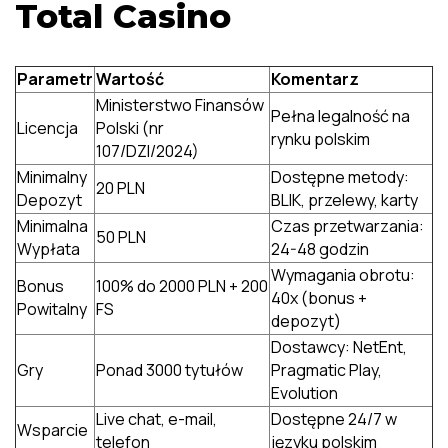
Total Casino
Parametr
Wartość
Komentarz
Ministerstwo Finansów
Pełna legalność na
Licencja
Polski (nr
rynku polskim
107/DZI/2024)
Minimalny
Dostępne metody:
20 PLN
Depozyt
BLIK, przelewy, karty
Minimalna
Czas przetwarzania:
50 PLN
Wypłata
24-48 godzin
Wymagania obrotu:
Bonus
100% do 2000 PLN + 200
40x (bonus +
Powitalny
FS
depozyt)
Dostawcy: NetEnt,
Gry
Ponad 3000 tytułów
Pragmatic Play,
Evolution
Live chat, e-mail,
Dostępne 24/7 w
Wsparcie
telefon
języku polskim