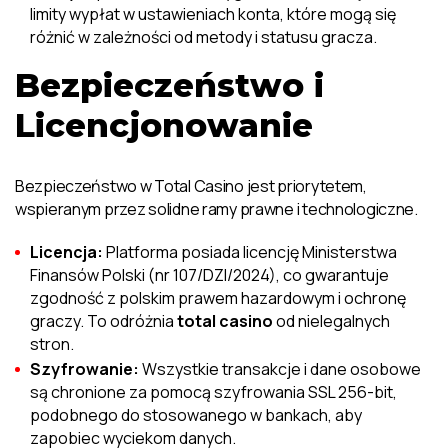
limity wypłat w ustawieniach konta, które mogą się
różnić w zależności od metody i statusu gracza.
Bezpieczeństwo i
Licencjonowanie
Bezpieczeństwo w Total Casino jest priorytetem,
wspieranym przez solidne ramy prawne i technologiczne.
Licencja:
Platforma posiada licencję Ministerstwa
Finansów Polski (nr 107/DZI/2024), co gwarantuje
zgodność z polskim prawem hazardowym i ochronę
graczy. To odróżnia
total casino
od nielegalnych
stron.
Szyfrowanie:
Wszystkie transakcje i dane osobowe
są chronione za pomocą szyfrowania SSL 256-bit,
podobnego do stosowanego w bankach, aby
zapobiec wyciekom danych.