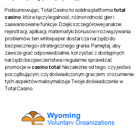
Podsumowując, Total Casino to solidna platforma
total
casino
, która łączy legalność, różnorodność gier i
zaawansowane funkcje. Dzięki szczegółowej analizie
rejestracji, aplikacji, matematyki bonusów i rozwiązywania
problemów, ten whitepaper dostarcza narzędzi do
bezpiecznego i strategicznego grania. Pamiętaj, aby
zawsze grać odpowiedzialnie, korzystać z dostępnych
narzędzi bezpieczeństwa i regularnie sprawdzać
promocje w
casino total
. Niezależnie od tego, czy jesteś
początkującym, czy doświadczonym graczem, zrozumienie
tych aspektów maksymalizuje Twoje doświadczenie w
Total Casino.