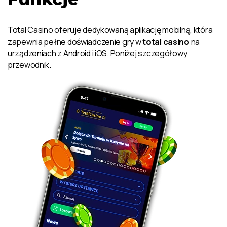
Total Casino oferuje dedykowaną aplikację mobilną, która
zapewnia pełne doświadczenie gry w
total casino
na
urządzeniach z Android i iOS. Poniżej szczegółowy
przewodnik.