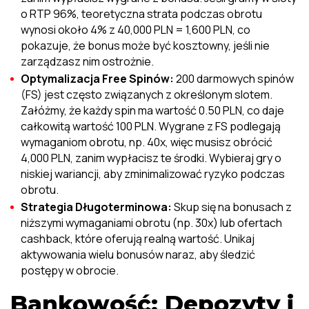
o RTP 96%, teoretyczna strata podczas obrotu
wynosi około 4% z 40,000 PLN = 1,600 PLN, co
pokazuje, że bonus może być kosztowny, jeśli nie
zarządzasz nim ostrożnie.
Optymalizacja Free Spinów:
200 darmowych spinów
(FS) jest często związanych z określonym slotem.
Załóżmy, że każdy spin ma wartość 0.50 PLN, co daje
całkowitą wartość 100 PLN. Wygrane z FS podlegają
wymaganiom obrotu, np. 40x, więc musisz obrócić
4,000 PLN, zanim wypłacisz te środki. Wybieraj gry o
niskiej wariancji, aby zminimalizować ryzyko podczas
obrotu.
Strategia Długoterminowa:
Skup się na bonusach z
niższymi wymaganiami obrotu (np. 30x) lub ofertach
cashback, które oferują realną wartość. Unikaj
aktywowania wielu bonusów naraz, aby śledzić
postępy w obrocie.
Bankowość: Depozyty i