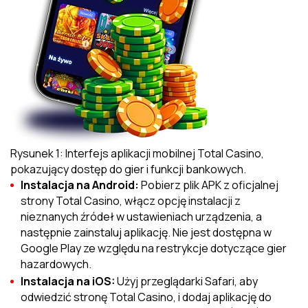
Rysunek 1: Interfejs aplikacji mobilnej Total Casino,
pokazujący dostęp do gier i funkcji bankowych.
Instalacja na Android:
Pobierz plik APK z oficjalnej
strony Total Casino, włącz opcję instalacji z
nieznanych źródeł w ustawieniach urządzenia, a
następnie zainstaluj aplikację. Nie jest dostępna w
Google Play ze względu na restrykcje dotyczące gier
hazardowych.
Instalacja na iOS:
Użyj przeglądarki Safari, aby
odwiedzić stronę Total Casino, i dodaj aplikację do