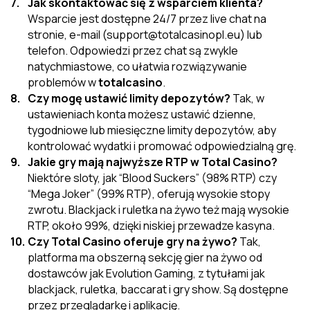
Jak skontaktować się z wsparciem klienta?
Wsparcie jest dostępne 24/7 przez live chat na
stronie, e-mail (support@totalcasinopl.eu) lub
telefon. Odpowiedzi przez chat są zwykle
natychmiastowe, co ułatwia rozwiązywanie
problemów w
totalcasino
.
Czy mogę ustawić limity depozytów?
Tak, w
ustawieniach konta możesz ustawić dzienne,
tygodniowe lub miesięczne limity depozytów, aby
kontrolować wydatki i promować odpowiedzialną grę.
Jakie gry mają najwyższe RTP w Total Casino?
Niektóre sloty, jak “Blood Suckers” (98% RTP) czy
“Mega Joker” (99% RTP), oferują wysokie stopy
zwrotu. Blackjack i ruletka na żywo też mają wysokie
RTP, około 99%, dzięki niskiej przewadze kasyna.
Czy Total Casino oferuje gry na żywo?
Tak,
platforma ma obszerną sekcję gier na żywo od
dostawców jak Evolution Gaming, z tytułami jak
blackjack, ruletka, baccarat i gry show. Są dostępne
przez przeglądarkę i aplikację.