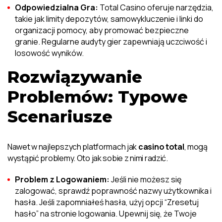
Odpowiedzialna Gra:
Total Casino oferuje narzędzia,
takie jak limity depozytów, samowykluczenie i linki do
organizacji pomocy, aby promować bezpieczne
granie. Regularne audyty gier zapewniają uczciwość i
losowość wyników.
Rozwiązywanie
Problemów: Typowe
Scenariusze
Nawet w najlepszych platformach jak
casino total
, mogą
wystąpić problemy. Oto jak sobie z nimi radzić.
Problem z Logowaniem:
Jeśli nie możesz się
zalogować, sprawdź poprawność nazwy użytkownika i
hasła. Jeśli zapomniałeś hasła, użyj opcji “Zresetuj
hasło” na stronie logowania. Upewnij się, że Twoje