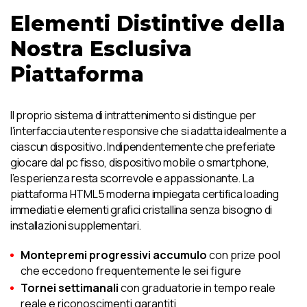
Elementi Distintive della
Nostra Esclusiva
Piattaforma
Il proprio sistema di intrattenimento si distingue per
l’interfaccia utente responsive che si adatta idealmente a
ciascun dispositivo. Indipendentemente che preferiate
giocare dal pc fisso, dispositivo mobile o smartphone,
l’esperienza resta scorrevole e appassionante. La
piattaforma HTML5 moderna impiegata certifica loading
immediati e elementi grafici cristallina senza bisogno di
installazioni supplementari.
Montepremi progressivi accumulo
con prize pool
che eccedono frequentemente le sei figure
Tornei settimanali
con graduatorie in tempo reale
reale e riconoscimenti garantiti