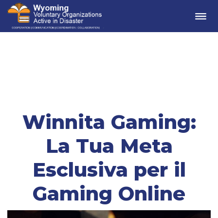
Me
Winnita Gaming:
La Tua Meta
Esclusiva per il
Gaming Online