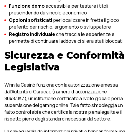
Funzione demo
accessibile per testare i titoli
prescindendo da vincolo economico
Opzioni sofisticati
per localizzare in fretta il gioco
preferito per rischio, argomento o sviluppatore
Registro individuale
che traccia le esperienze e
permette di continuare laddove ci si era stati bloccati
Sicurezza e Conformità
Legislativa
Winnita Casinò funziona con la autorizzazione emessa
dall’Autorità di Curacao (numero di autorizzazione
8048/JAZ), un istituzione certificato a livello globale per la
supervisione dei gaming online. Tale fatto simboleggia un
fatto controllabile che certifica la nostra piena legalità e il
rispetto pieno degli standard necessari dal settore.
La salvaguardia dei informazioni privati e bancari forma una