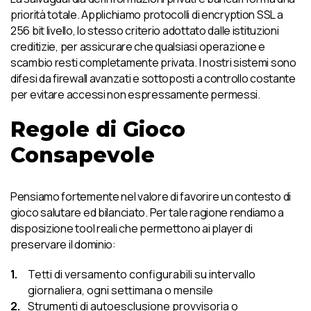
priorità totale. Applichiamo protocolli di encryption SSL a
256 bit livello, lo stesso criterio adottato dalle istituzioni
creditizie, per assicurare che qualsiasi operazione e
scambio resti completamente privata. I nostri sistemi sono
difesi da firewall avanzati e sottoposti a controllo costante
per evitare accessi non espressamente permessi.
Regole di Gioco
Consapevole
Pensiamo fortemente nel valore di favorire un contesto di
gioco salutare ed bilanciato. Per tale ragione rendiamo a
disposizione tool reali che permettono ai player di
preservare il dominio:
Tetti di versamento configurabili su intervallo
giornaliera, ogni settimana o mensile
Strumenti di autoesclusione provvisoria o